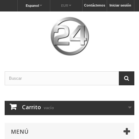
Contáctenos
Iniciar sesión
Espanol
EUR
Carrito
vacío
MENÚ