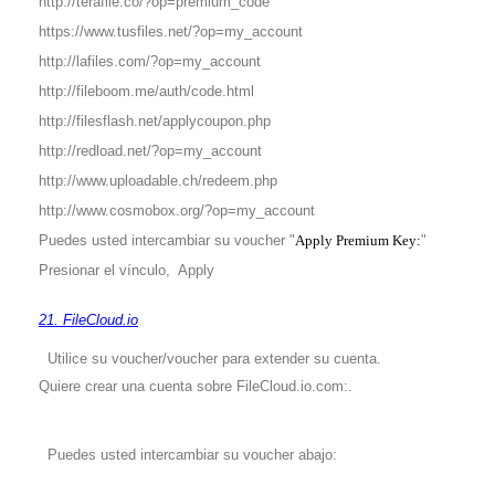
http://terafile.co/?op=premium_code
https://www.tusfiles.net/?op=my_account
http://lafiles.com/?op=my_account
http://fileboom.me/auth/code.html
http://filesflash.net/applycoupon.php
http://redload.net/?op=my_account
http://www.uploadable.ch/redeem.php
http://www.cosmobox.org/?op=my_account
Puedes usted intercambiar su voucher "
Apply Premium Key:
"
Presionar el vínculo, Apply
21. FileCloud.io
Utilice su voucher/voucher para extender su cuenta.
Quiere crear una cuenta sobre FileCloud.io.com:.
Puedes usted intercambiar su voucher abajo: