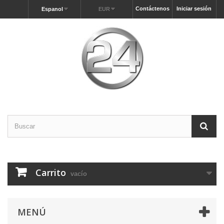
Contáctenos
Iniciar sesión
Espanol
EUR
Carrito
vacío
MENÚ