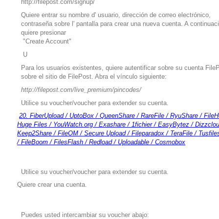
http://filepost.com/signup/
Quiere entrar su nombre d' usuario, dirección de correo electrónico,
contraseña sobre l' pantalla para crear una nueva cuenta. A continuac
quiere presionar
"Create Account"
U
Para los usuarios existentes, quiere autentificar sobre su cuenta File
sobre el sitio de FilePost. Abra el vínculo siguiente:
http://filepost.com/live_premium/pincodes/
Utilice su voucher/voucher para extender su cuenta.
20. FiberUpload / UptoBox / QueenShare / RareFile / RyuShare / FileH
Huge Files / YouWatch.org / Exashare / 1fichier / EasyBytez / Dizzclou
Keep2Share / FileOM / Secure Upload / Fileparadox / TeraFile / Tusfiles
/ FileBoom / FilesFlash / Redload / Uploadable / Cosmobox
Utilice su voucher/voucher para extender su cuenta.
Quiere crear una cuenta.
Puedes usted intercambiar su voucher abajo: