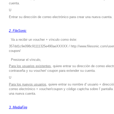
cuenta.
U
Entrar su dirección de correo electrónico para crear una nueva cuenta.
2. FileSonic
Va a recibir un voucher + vínculo como éste:
357dd1c9e098c91111325e490aeXXXXX /
http://www.filesonic.com/user
coupon/
Presionar el vínculo,
Para los usuarios existentes,
quiere entrar su dirección de correo elect
contraseña y su voucher/ coupon para extender su cuenta.
U
Para los nuevos usuarios,
quiere entrar su nombre d' usuario + direcci
correo electrónico + voucher/coupon y código captcha sobre l' pantalla 
una nueva cuenta.
3. MediaFire