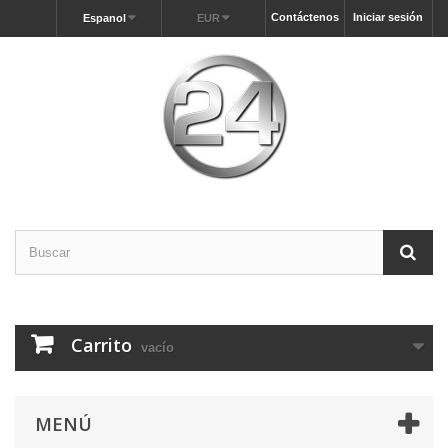
Contáctenos
Iniciar sesión
Espanol
EUR
Carrito
vacío
MENÚ