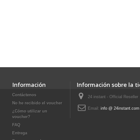
Información
Información sobre la t
Contáctenos
24 instant - Official Reseller
No he recibido el voucher
Email:
info @ 24instant.com
¿Cómo utilizar un
voucher?
FAQ
Entrega