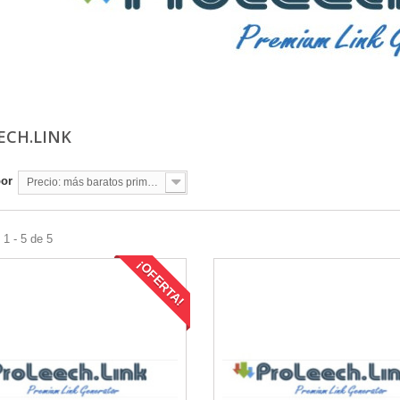
ECH.LINK
por
Precio: más baratos primero
1 - 5 de 5
¡OFERTA!