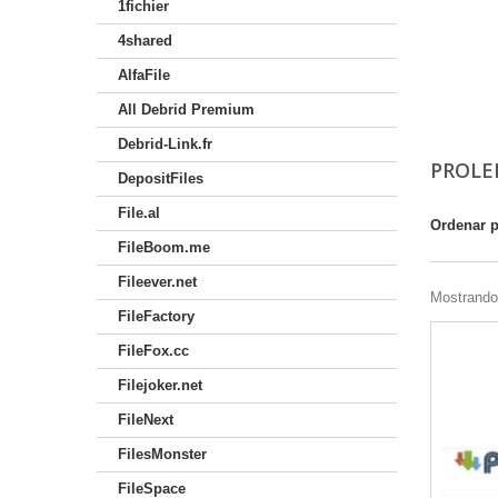
1fichier
4shared
AlfaFile
All Debrid Premium
Debrid-Link.fr
PROLE
DepositFiles
File.al
Ordenar 
FileBoom.me
Fileever.net
Mostrando 
FileFactory
FileFox.cc
Filejoker.net
FileNext
FilesMonster
FileSpace