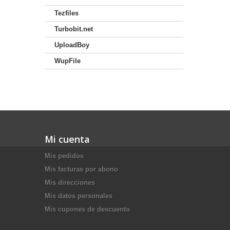
Tezfiles
Turbobit.net
UploadBoy
WupFile
Mi cuenta
Mis pedidos
Mis facturas por abono
Mis direcciones
Mis datos personales
Mis cupones de descuento