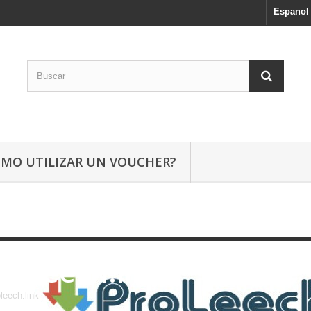
Espanol
ÓMO UTILIZAR UN VOUCHER?
Proleech.link
leech.link