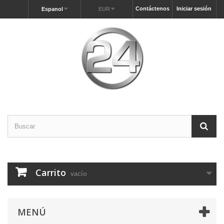
Contáctenos
Iniciar sesión
Espanol
EUR
Carrito
vacío
MENÚ