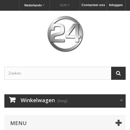
Contacteer ons
Inloggen
Nederlands
EUR
Winkelwagen
(leeg)
MENU