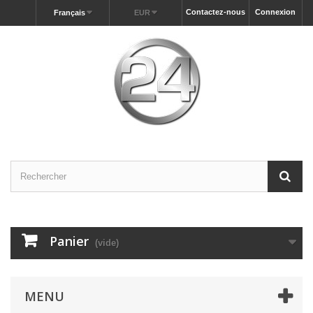
Contactez-nous
Connexion
Français
EUR
Panier
(vide)
MENU