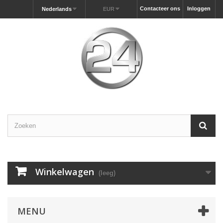
Contacteer ons
Inloggen
Nederlands
EUR
Winkelwagen
(leeg)
MENU