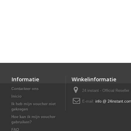
Informatie
Winkelinformatie
Contacteer ons
24 instant - Official Reseller
Inicio
E-mail:
info @ 24instant.co
Ik heb mijn voucher niet
gekregen
Hoe kan ik mijn voucher
gebruiken?
FAQ