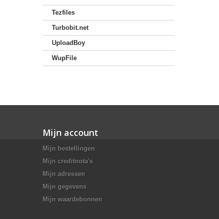
Tezfiles
Turbobit.net
UploadBoy
WupFile
Mijn account
Mijn bestellingen
Mijn creditnota's
Mijn adressen
Mijn gegevens
Mijn waardebonnen