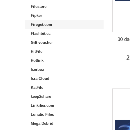
Filestore
Fipker
Fireget.com
Flashbit.cc
30 da
Gift voucher
HitFile
2
Hotlink
Icerbox
Isra Cloud
KatFile
keep2share
Linkifier.com
Lunatic Files
Mega Debrid