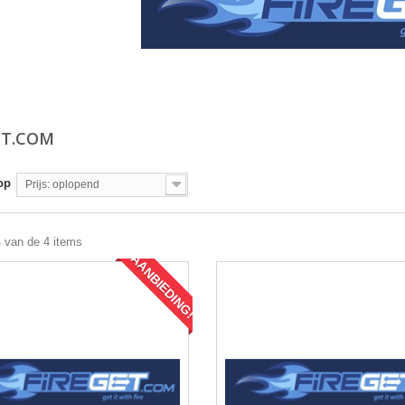
ET.COM
op
Prijs: oplopend
4 van de 4 items
AANBIEDING!