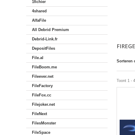
1fichier
4shared
AlfaFile
All Debrid Premium
Debrid-Link.fr
FIREG
DepositFiles
File.al
Sorteren 
FileBoom.me
Fileever.net
Toont 1 - 
FileFactory
FileFox.cc
Filejoker.net
FileNext
FilesMonster
FileSpace