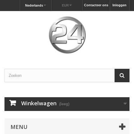
Contacteer ons
Inloggen
Nederlands
EUR
Winkelwagen
(leeg)
MENU