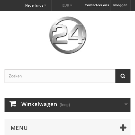
Contacteer ons
Inloggen
Nederlands
EUR
Winkelwagen
(leeg)
MENU