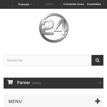
Contactez-nous
Connexion
Français
EUR
Panier
(vide)
MENU