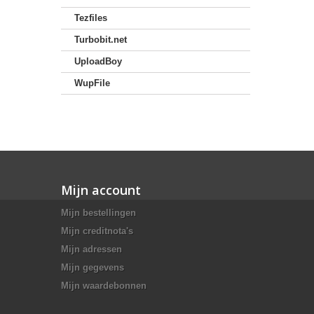
Tezfiles
Turbobit.net
UploadBoy
WupFile
Mijn account
Mijn bestellingen
Mijn creditnota's
Mijn adressen
Mijn gegevens
Mijn waardebonnen