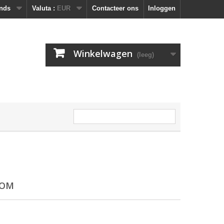
nds
Valuta :
EUR
Contacteer ons
Inloggen
Winkelwagen
(leeg)
COM