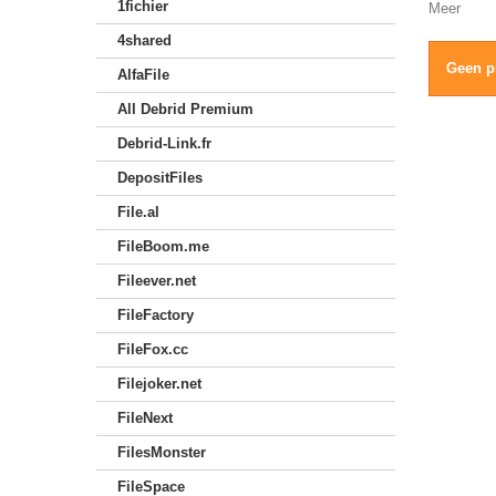
1fichier
Meer
4shared
Geen p
AlfaFile
All Debrid Premium
Debrid-Link.fr
DepositFiles
File.al
FileBoom.me
Fileever.net
FileFactory
FileFox.cc
Filejoker.net
FileNext
FilesMonster
FileSpace