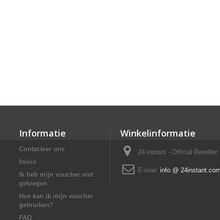
Informatie
Winkelinformatie
Contacteer ons
24 instant - Official Reseller
Inicio
E-mail:
info @ 24instant.co
Ik heb mijn voucher niet
gekregen
Hoe kan ik mijn voucher
gebruiken?
FAQ