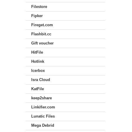
Filestore
Fipker
Fireget.com
Flashbit.cc
Gift voucher
HitFile
Hotlink
Icerbox
Isra Cloud
KatFile
keep2share
Linkifier.com
Lunatic Files
Mega Debrid