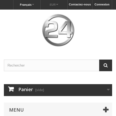
Contactez-nous
Connexion
Français
EUR
Panier
(vide)
MENU