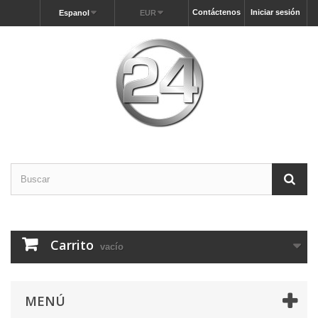
Contáctenos
Iniciar sesión
Espanol
EUR
Carrito
vacío
MENÚ