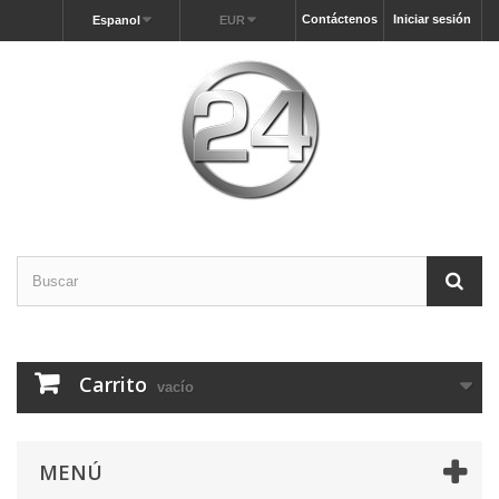
Contáctenos
Iniciar sesión
Espanol
EUR
Carrito
vacío
MENÚ