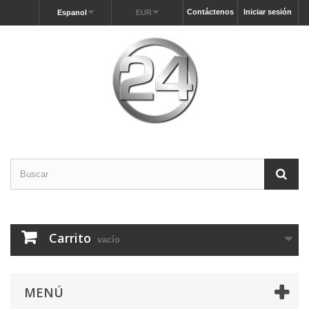
Contáctenos
Iniciar sesión
Espanol
EUR
Carrito
vacío
MENÚ