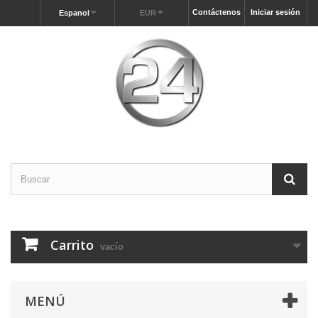
Contáctenos
Iniciar sesión
Espanol
EUR
Carrito
vacío
MENÚ