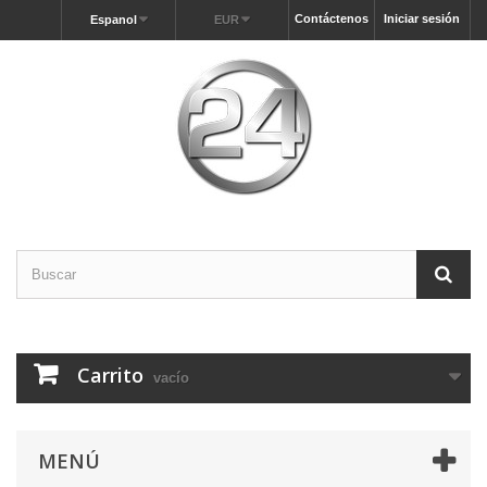
Contáctenos
Iniciar sesión
Espanol
EUR
Carrito
vacío
MENÚ