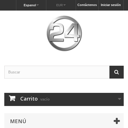
Contáctenos
Iniciar sesión
Espanol
EUR
Carrito
vacío
MENÚ