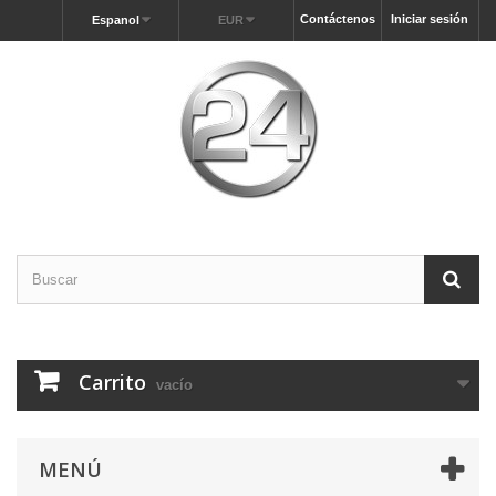
Contáctenos
Iniciar sesión
Espanol
EUR
Carrito
vacío
MENÚ