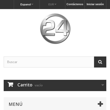
Contáctenos
Iniciar sesión
Espanol
EUR
Carrito
vacío
MENÚ