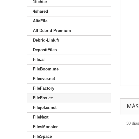
1fichier
4shared
AlfaFile
All Debrid Premium
Debrid-Link.fr
DepositFiles
File.al
FileBoom.me
Fileever.net
FileFactory
FileFox.cc
MÁS
Filejoker.net
FileNext
30 dia
FilesMonster
FileSpace