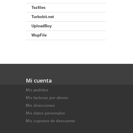
Tezfiles
Turbobit.net
UploadBoy
WupFile
Mi cuenta
Mis pedidos
Mis facturas por abono
Mis direcciones
Mis datos personales
Mis cupones de descuento