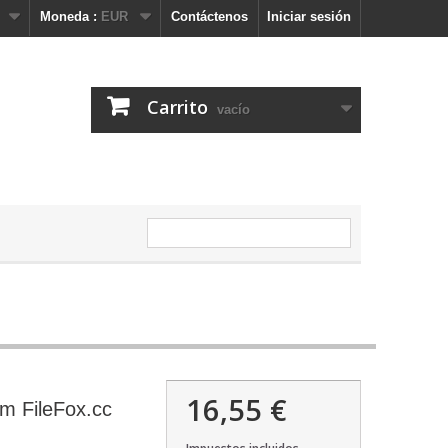
Moneda :
EUR
Contáctenos
Iniciar sesión
Carrito
vacío
16,55 €
m FileFox.cc