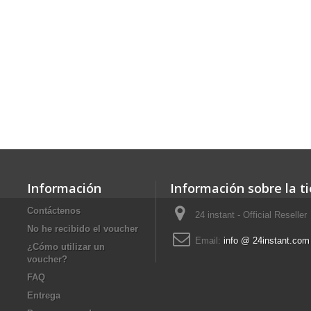
Información
Información sobre la t
Contáctenos
24 instant - Official Reseller
No he recibido el voucher
Email:
info @ 24instant.com
¿Cómo utilizar un
voucher?
FAQ
Entrega