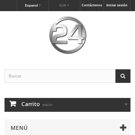
Contáctenos
Iniciar sesión
Espanol
EUR
Carrito
vacío
MENÚ