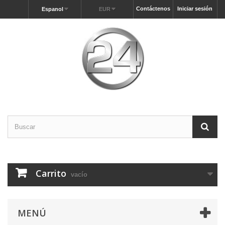
Contáctenos
Iniciar sesión
Espanol
EUR
Carrito
vacío
MENÚ