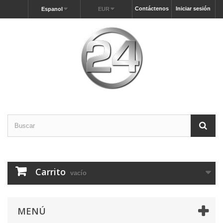
Contáctenos
Iniciar sesión
Espanol
EUR
Carrito
vacío
MENÚ