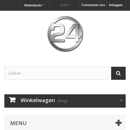
Contacteer ons
Inloggen
Nederlands
EUR
Winkelwagen
(leeg)
MENU