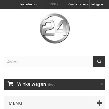
Contacteer ons
Inloggen
Nederlands
EUR
Winkelwagen
(leeg)
MENU