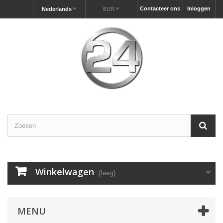
Contacteer ons
Inloggen
Nederlands
EUR
Winkelwagen
(leeg)
MENU