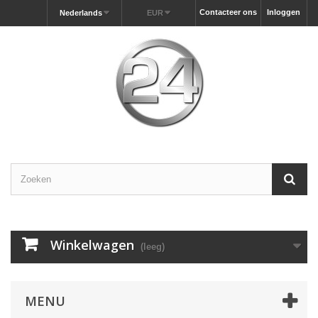
Contacteer ons
Inloggen
Nederlands
EUR
Winkelwagen
(leeg)
MENU