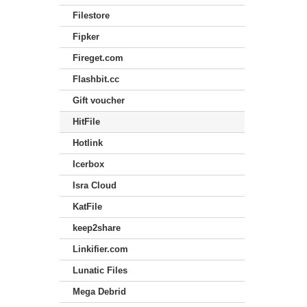
Filestore
Fipker
Fireget.com
Flashbit.cc
Gift voucher
HitFile
Hotlink
Icerbox
Isra Cloud
KatFile
keep2share
Linkifier.com
Lunatic Files
Mega Debrid