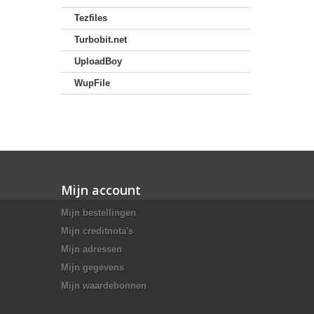
Tezfiles
Turbobit.net
UploadBoy
WupFile
Mijn account
Mijn bestellingen
Mijn creditnota's
Mijn adressen
Mijn gegevens
Mijn waardebonnen