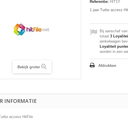
Referentie:
HIT1Y
1 jaar Turbo access Hit
Bij aanschaf van d
totaal
3
Loyalite
winkelwagen bev
Loyaliteit punte
worden in een w
Afdrukken
Bekijk groter
R INFORMATIE
Turbo access HitFile