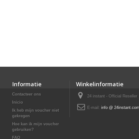
Informatie
Winkelinformatie
Contacteer ons
24 instant - Official Reseller
Inicio
E-mail:
info @ 24instant.co
Ik heb mijn voucher niet
gekregen
Hoe kan ik mijn voucher
gebruiken?
FAQ