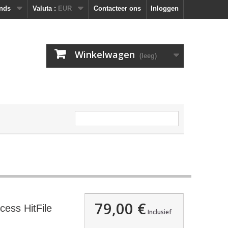
nds
Valuta :
EUR
Contacteer ons
Inloggen
Winkelwagen
(leeg)
79,00 €
cess HitFile
Inclusief