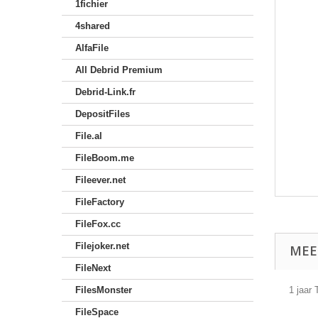
1fichier
4shared
AlfaFile
All Debrid Premium
Debrid-Link.fr
DepositFiles
File.al
FileBoom.me
Fileever.net
FileFactory
FileFox.cc
Filejoker.net
MEE
FileNext
FilesMonster
1 jaar 
FileSpace