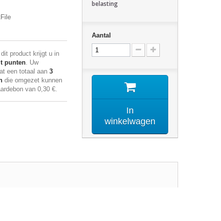
belasting
File
Aantal
it product krijgt u in
it punten
. Uw
at een totaal aan
3
n
die omgezet kunnen
aardebon van
0,30 €
.
In
winkelwagen