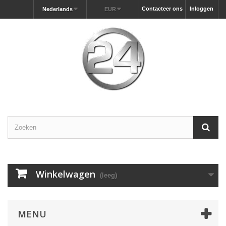
Contacteer ons
Inloggen
Nederlands
EUR
Winkelwagen
(leeg)
MENU