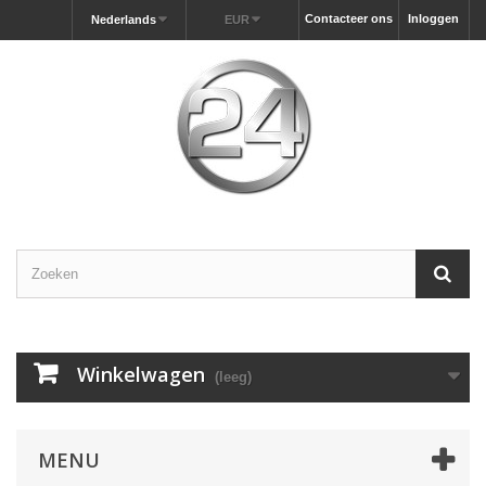
Contacteer ons
Inloggen
Nederlands
EUR
Winkelwagen
(leeg)
MENU