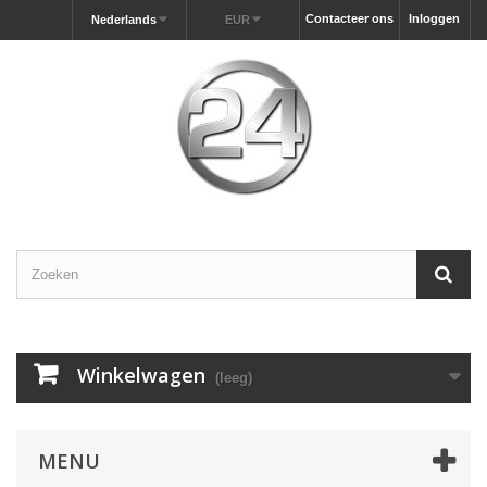
Contacteer ons
Inloggen
Nederlands
EUR
Winkelwagen
(leeg)
MENU