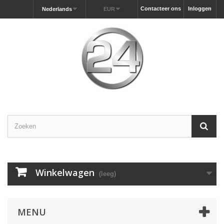
Contacteer ons
Inloggen
Nederlands
EUR
Winkelwagen
(leeg)
MENU