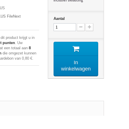
Inclusief belasting
LUS
US FileNext
Aantal
it product krijgt u in
it punten
. Uw
at een totaal aan
8
n
die omgezet kunnen
aardebon van
0,80 €
.
In
winkelwagen