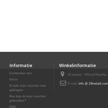
Informatie
Winkelinformatie
Contacteer ons
24 instant - Official Reseller
Inicio
E-mail:
info @ 24instant.co
Ik heb mijn voucher niet
gekregen
Hoe kan ik mijn voucher
gebruiken?
FAQ