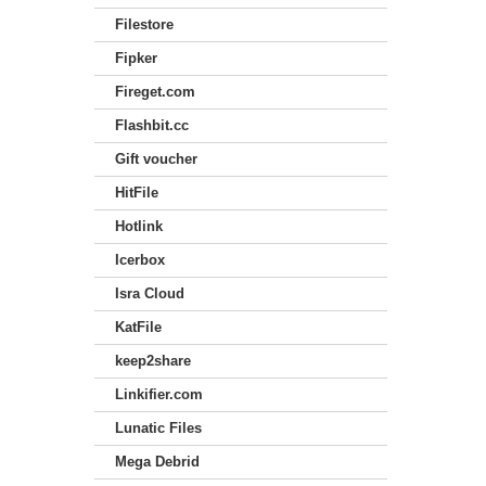
Filestore
Fipker
Fireget.com
Flashbit.cc
Gift voucher
HitFile
Hotlink
Icerbox
Isra Cloud
KatFile
keep2share
Linkifier.com
Lunatic Files
Mega Debrid