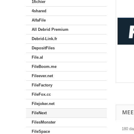
1fichier
4shared
AlfaFile
All Debrid Premium
Debrid-Link.fr
DepositFiles
File.al
FileBoom.me
Fileever.net
FileFactory
FileFox.cc
Filejoker.net
MEE
FileNext
FilesMonster
180 da
FileSpace