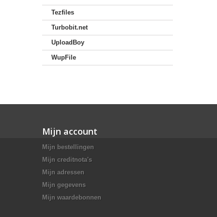
Tezfiles
Turbobit.net
UploadBoy
WupFile
Mijn account
Mijn bestellingen
Mijn creditnota's
Mijn adressen
Mijn gegevens
Mijn waardebonnen