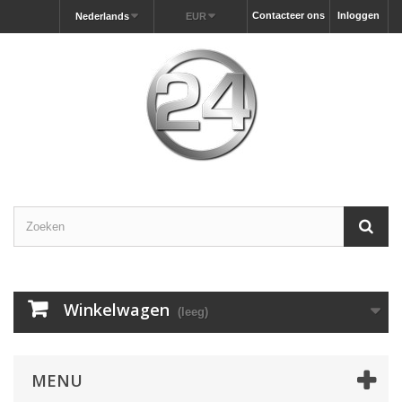
Contacteer ons
Inloggen
Nederlands
EUR
Winkelwagen
(leeg)
MENU