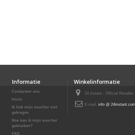
Informatie
Winkelinformatie
Contacteer ons
24 instant - Official Reseller
Inicio
E-mail:
info @ 24instant.co
Ik heb mijn voucher niet
gekregen
Hoe kan ik mijn voucher
gebruiken?
FAQ