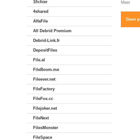
1fichier
Meer
4shared
Geen p
AlfaFile
All Debrid Premium
Debrid-Link.fr
DepositFiles
File.al
FileBoom.me
Fileever.net
FileFactory
FileFox.cc
Filejoker.net
FileNext
FilesMonster
FileSpace