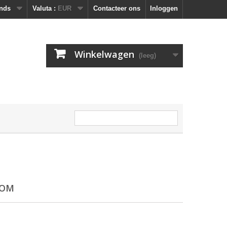
nds
Valuta :
EUR
Contacteer ons
Inloggen
Winkelwagen
(leeg)
COM