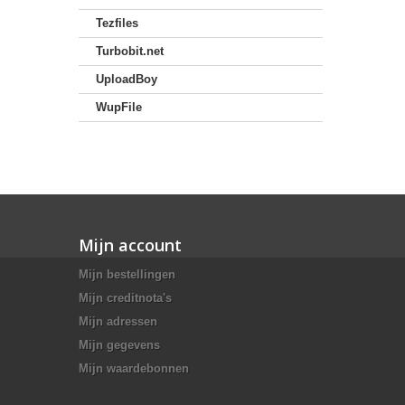
Tezfiles
Turbobit.net
UploadBoy
WupFile
Mijn account
Mijn bestellingen
Mijn creditnota's
Mijn adressen
Mijn gegevens
Mijn waardebonnen