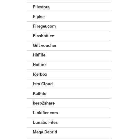
Filestore
Fipker
Fireget.com
Flashbit.cc
Gift voucher
HitFile
Hotlink
Icerbox
Isra Cloud
KatFile
keep2share
Linkifier.com
Lunatic Files
Mega Debrid