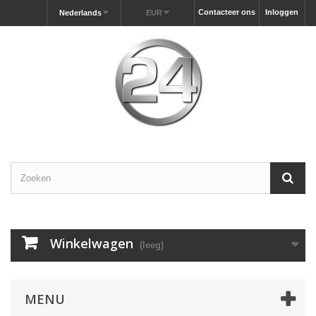
Contacteer ons
Inloggen
Nederlands
EUR
Winkelwagen
(leeg)
MENU