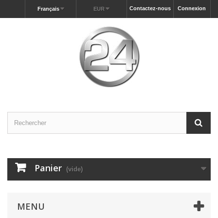
Contactez-nous
Connexion
Français
EUR
Panier
(vide)
MENU