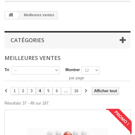
Meilleures ventes
CATÉGORIES
MEILLEURES VENTES
Tri
Montrer
par page
1
2
3
4
5
6
...
16
Afficher tout
Résultats 37 - 48 sur 187.
PROMO !