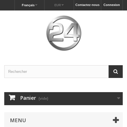
Contactez-nous
Connexion
Français
EUR
Panier
(vide)
MENU