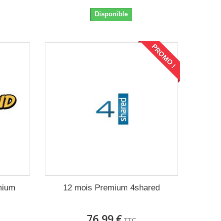
Disponible
PROMO !
mium
12 mois Premium 4shared
76,99 €
TTC