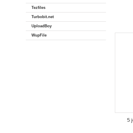
Tezfiles
Turbobit.net
UploadBoy
WupFile
5 