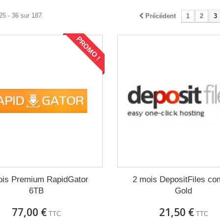
25 - 36 sur 187.
Précédent
1
2
3
PROMO !
ois Premium RapidGator
2 mois DepositFiles co
6TB
Gold
77,00 €
21,50 €
TTC
TTC