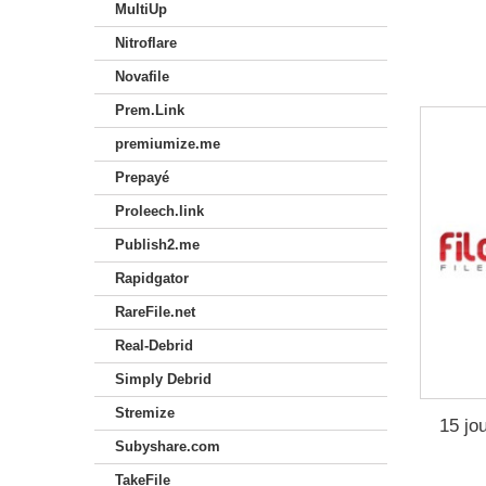
MultiUp
Nitroflare
Novafile
Prem.Link
premiumize.me
Prepayé
Proleech.link
Publish2.me
Rapidgator
RareFile.net
Real-Debrid
Simply Debrid
Stremize
15 jo
Subyshare.com
TakeFile