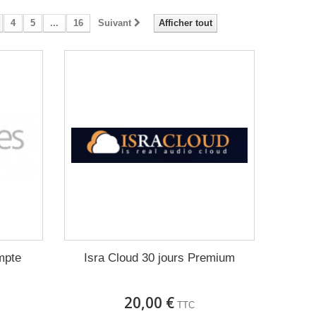
4
5
...
16
Suivant
Afficher tout
mpte
Isra Cloud 30 jours Premium
20,00 €
TTC