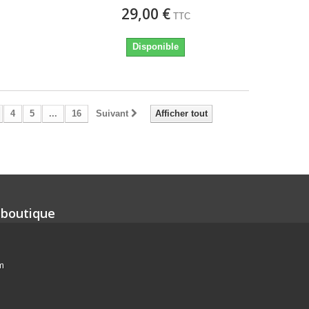
29,00 €
TTC
Disponible
4
5
...
16
Suivant
Afficher tout
 boutique
m