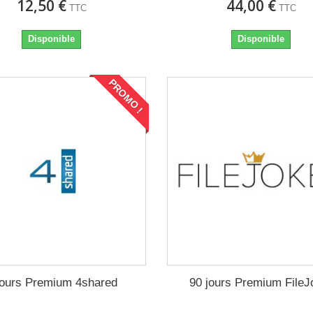
12,50 €
44,00 €
TTC
TTC
Disponible
Disponible
PROMO !
jours Premium 4shared
90 jours Premium FileJ