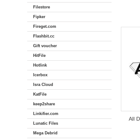
Filestore
Fipker
Fireget.com
Flashbit.cc
Gift voucher
HitFile
Hotlink
Icerbox
Isra Cloud
KatFile
keep2share
Linkifier.com
All 
Lunatic Files
Mega Debrid