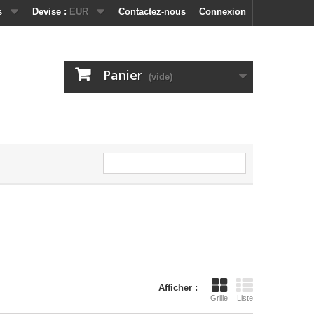
s
Devise :
EUR
Contactez-nous
Connexion
Panier
(vide)
Afficher :
Grille
Liste