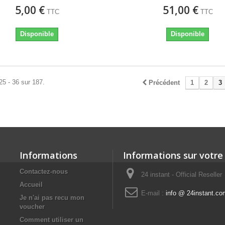
5,00 €
51,00 €
TTC
TTC
Disponible
Disponible
25 - 36 sur 187.
Précédent
1
2
3
Informations
Informations sur votre
Contactez-nous
24 instant - Official Reseller
Accueil
E-mail :
info @ 24instant.co
Je n'ai pas recu mon
voucher
Comment utiliser un