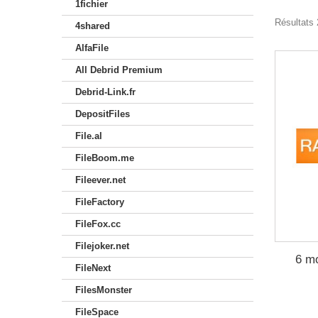
1fichier
Résultats 
4shared
AlfaFile
All Debrid Premium
Debrid-Link.fr
DepositFiles
File.al
FileBoom.me
Fileever.net
FileFactory
FileFox.cc
Filejoker.net
6 m
FileNext
FilesMonster
FileSpace