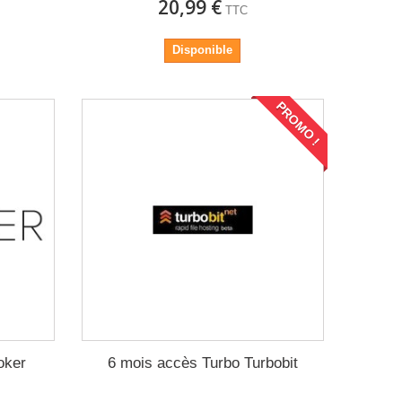
20,99 €
TTC
Disponible
PROMO !
oker
6 mois accès Turbo Turbobit