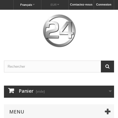
Contactez-nous
Connexion
Français
EUR
Panier
(vide)
MENU