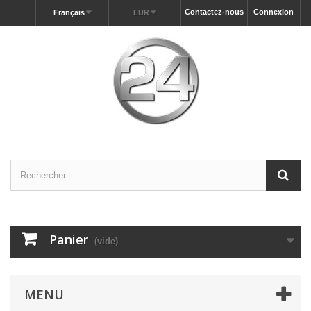
Contactez-nous
Connexion
Français
EUR
Panier
(vide)
MENU