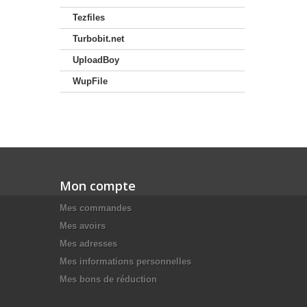
Tezfiles
Turbobit.net
UploadBoy
WupFile
Mon compte
Mes commandes
Mes avoirs
Mes adresses
Mes informations personnelles
Mes bons de réduction