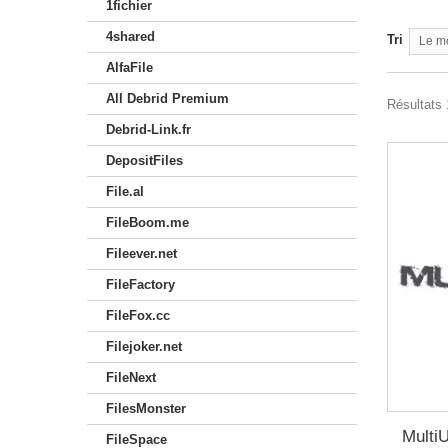
1fichier
4shared
Tri
Le m
AlfaFile
All Debrid Premium
Résultats 1
Debrid-Link.fr
DepositFiles
File.al
FileBoom.me
Fileever.net
FileFactory
FileFox.cc
Filejoker.net
FileNext
FilesMonster
Multi
FileSpace