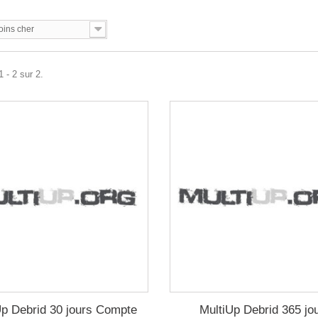
oins cher
 - 2 sur 2.
Up Debrid 30 jours Compte
MultiUp Debrid 365 jo