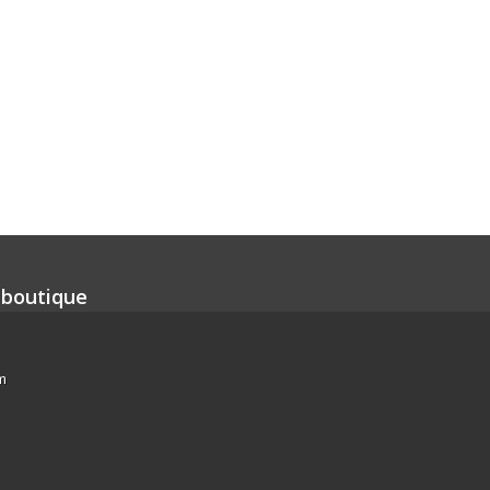
 boutique
m