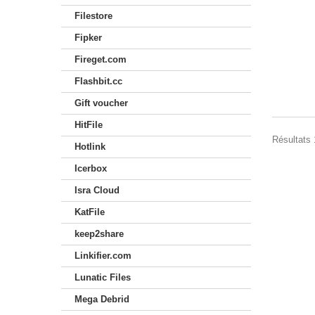
Filestore
Fipker
Fireget.com
Flashbit.cc
Gift voucher
HitFile
Résultats 1
Hotlink
Icerbox
Isra Cloud
KatFile
keep2share
Linkifier.com
Lunatic Files
Mega Debrid