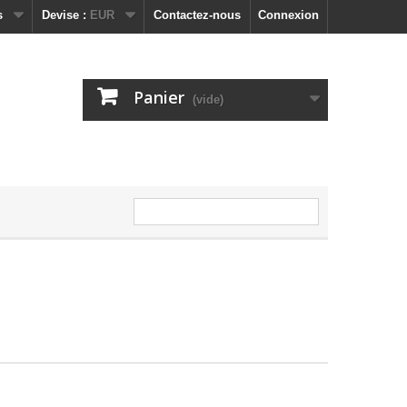
s
Devise :
EUR
Contactez-nous
Connexion
Panier
(vide)