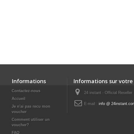
Informations
Informations sur votre
Contactez-nous
24 instant - Official Reseller
Accueil
E-mail :
info @ 24instant.co
Je n'ai pas recu mon
voucher
Comment utiliser un
voucher?
FAQ