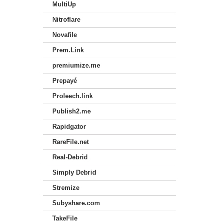
MultiUp
Nitroflare
Novafile
Prem.Link
premiumize.me
Prepayé
Proleech.link
Publish2.me
Rapidgator
RareFile.net
Real-Debrid
Simply Debrid
Stremize
Subyshare.com
TakeFile