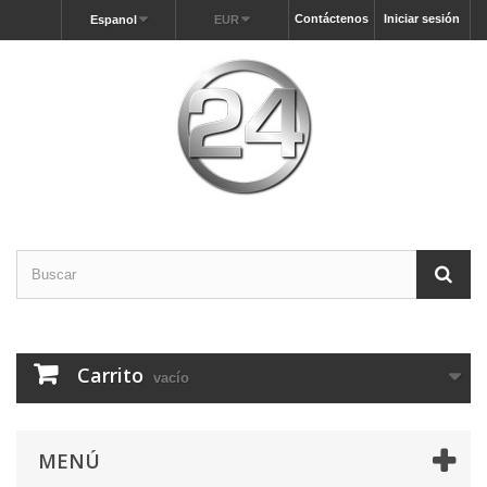
Contáctenos
Iniciar sesión
Espanol
EUR
Carrito
vacío
MENÚ