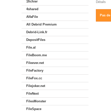
1fichier
Détails
4shared
Pas de 
AlfaFile
All Debrid Premium
Debrid-Link.fr
DepositFiles
File.al
FileBoom.me
Fileever.net
FileFactory
FileFox.cc
Filejoker.net
FileNext
FilesMonster
FileSpace