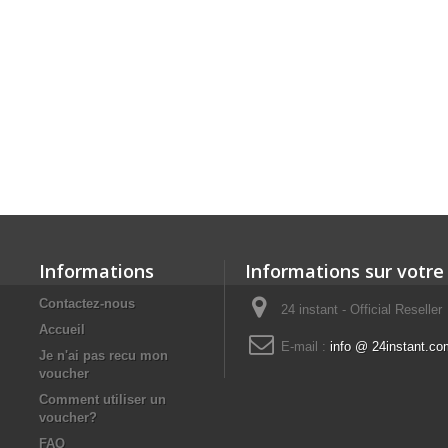
Informations
Informations sur votre
Contactez-nous
24 instant - Official Reseller
Accueil
E-mail :
info @ 24instant.co
Je n'ai pas recu mon
voucher
Comment utiliser un
voucher?
FAQ