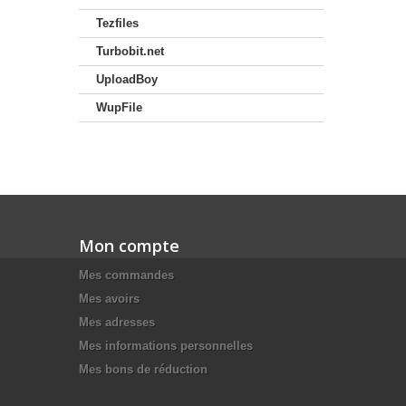
Tezfiles
Turbobit.net
UploadBoy
WupFile
Mon compte
Mes commandes
Mes avoirs
Mes adresses
Mes informations personnelles
Mes bons de réduction