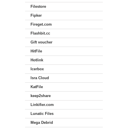
Filestore
Fipker
Fireget.com
Flashbit.cc
Gift voucher
HitFile
Hotlink
Icerbox
Isra Cloud
KatFile
keep2share
Linkifier.com
Lunatic Files
Mega Debrid