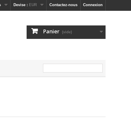
s
Devise :
EUR
Contactez-nous
Connexion
Panier
(vide)