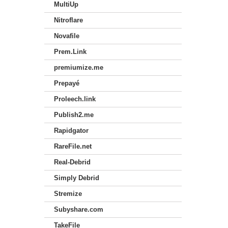
MultiUp
Nitroflare
Novafile
Prem.Link
premiumize.me
Prepayé
Proleech.link
Publish2.me
Rapidgator
RareFile.net
Real-Debrid
Simply Debrid
Stremize
Subyshare.com
TakeFile