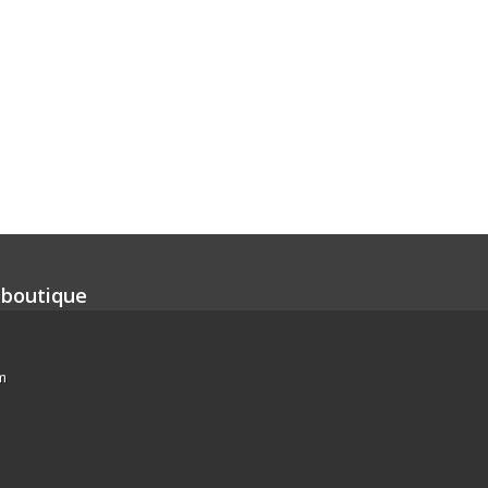
 boutique
m