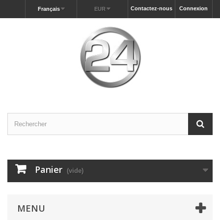
Contactez-nous
Connexion
Français
EUR
Panier
(vide)
MENU