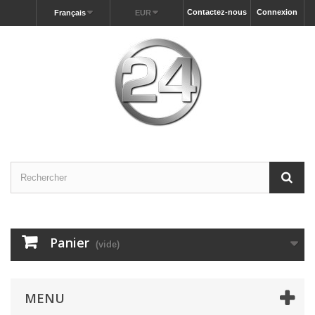
Contactez-nous
Connexion
Français
EUR
Panier
(vide)
MENU