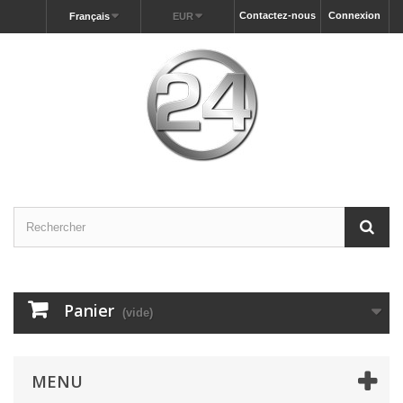
Contactez-nous
Connexion
Français
EUR
Panier
(vide)
MENU